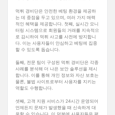
먹튀 경비단은 안전한 베팅 환경을 제공하
는 데 중점을 두고 있으며, 여러 가지 매력
적인 혜택을 제공합니다. 첫째, 실시간 모니
터링 시스템으로 회원들의 거래를 지속적으
로 감시하여 먹튀 사고를 사전에 방지합니
다. 이는 사용자들이 안심하고 베팅에 집중
할 수 있도록 돕습니다.
둘째, 전문 팀이 구성된 먹튀 경비단은 각종
사례를 분석해 더 나은 보안 솔루션을 제시
합니다. 이를 통해 개인 정보와 자산 보호는
물론, 불법 사이트로부터 사용자를 지키는
역할도 수행합니다.
셋째, 고객 지원 서비스가 24시간 운영되어
언제든지 문제가 발생했을 때 신속하게 대
응할 수 있습니다. 이 덕분에 사용자들은 평