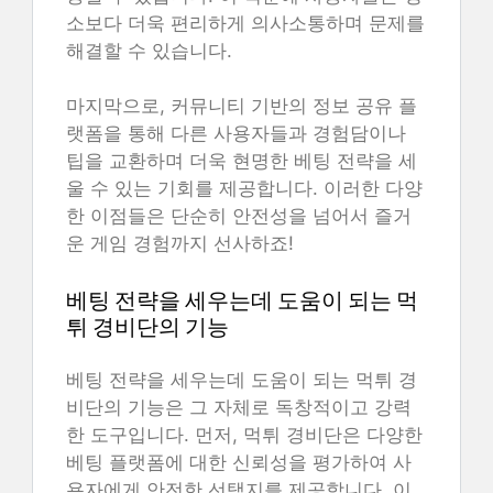
소보다 더욱 편리하게 의사소통하며 문제를
해결할 수 있습니다.
마지막으로, 커뮤니티 기반의 정보 공유 플
랫폼을 통해 다른 사용자들과 경험담이나
팁을 교환하며 더욱 현명한 베팅 전략을 세
울 수 있는 기회를 제공합니다. 이러한 다양
한 이점들은 단순히 안전성을 넘어서 즐거
운 게임 경험까지 선사하죠!
베팅 전략을 세우는데 도움이 되는 먹
튀 경비단의 기능
베팅 전략을 세우는데 도움이 되는 먹튀 경
비단의 기능은 그 자체로 독창적이고 강력
한 도구입니다. 먼저, 먹튀 경비단은 다양한
베팅 플랫폼에 대한 신뢰성을 평가하여 사
용자에게 안전한 선택지를 제공합니다. 이