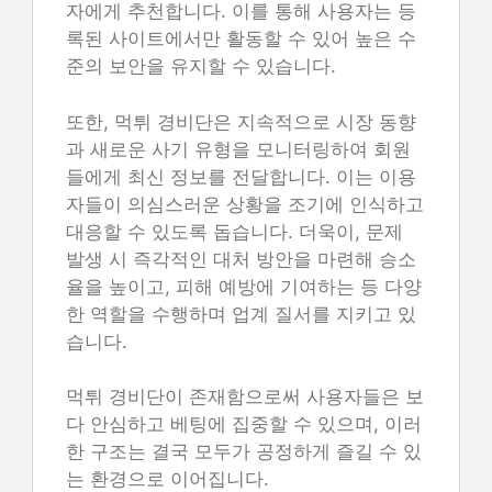
자에게 추천합니다. 이를 통해 사용자는 등
록된 사이트에서만 활동할 수 있어 높은 수
준의 보안을 유지할 수 있습니다.
또한, 먹튀 경비단은 지속적으로 시장 동향
과 새로운 사기 유형을 모니터링하여 회원
들에게 최신 정보를 전달합니다. 이는 이용
자들이 의심스러운 상황을 조기에 인식하고
대응할 수 있도록 돕습니다. 더욱이, 문제
발생 시 즉각적인 대처 방안을 마련해 승소
율을 높이고, 피해 예방에 기여하는 등 다양
한 역할을 수행하며 업계 질서를 지키고 있
습니다.
먹튀 경비단이 존재함으로써 사용자들은 보
다 안심하고 베팅에 집중할 수 있으며, 이러
한 구조는 결국 모두가 공정하게 즐길 수 있
는 환경으로 이어집니다.