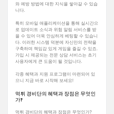
와 예방 방법에 대한 지식을 쌓아갈 수 있습
니다.
특히 모바일 애플리케이션을 통해 실시간으
로 업데이트 소식과 위험 알림 서비스를 받
을 수 있어 더욱 안심하게 베팅할 수 있습니
다. 이러한 시스템 덕분에 자신만의 전략을
구축하며 책임감 있게 게임을 즐길 수 있죠.
가입 시 제공되는 전문 상담 서비스는 초기
사용자에게 큰 도움이 될 것입니다.
각종 혜택과 지원 프로그램이 마련되어 있
으니 지금 바로 시작해 보세요!
먹튀 경비단의 혜택과 장점은 무엇인
가?
먹튀 경비단의 혜택과 장점은 무엇인가?