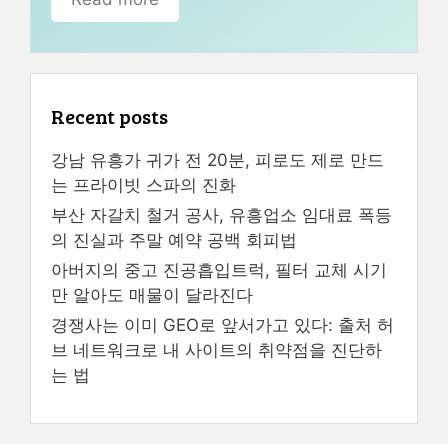
Recent posts
강남 유흥가 귀가 전 20분, 피로도 제로 만드
는 프라이빗 스파의 진화
부산 자갈치 철거 공사, 유흥업소 임대료 폭등
의 진실과 주말 예약 공백 회피법
아버지의 중고 진공흡입트럭, 필터 교체 시기
만 알아도 매물이 달라진다
경쟁사는 이미 GEO로 앞서가고 있다: 출처 허
브 네트워크로 내 사이트의 취약점을 진단하
는 법