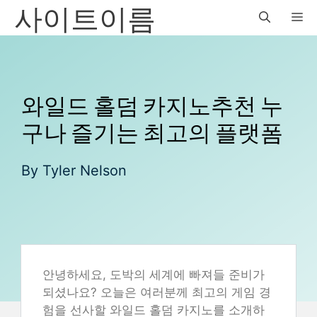
사이트이름
Skip
M
to
content
와일드 홀덤 카지노추천 누
구나 즐기는 최고의 플랫폼
By
Tyler Nelson
안녕하세요, 도박의 세계에 빠져들 준비가
되셨나요? 오늘은 여러분께 최고의 게임 경
험을 선사할 와일드 홀덤 카지노를 소개하