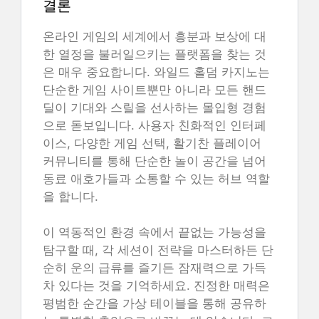
결론
온라인 게임의 세계에서 흥분과 보상에 대
한 열정을 불러일으키는 플랫폼을 찾는 것
은 매우 중요합니다. 와일드 홀덤 카지노는
단순한 게임 사이트뿐만 아니라 모든 핸드
딜이 기대와 스릴을 선사하는 몰입형 경험
으로 돋보입니다. 사용자 친화적인 인터페
이스, 다양한 게임 선택, 활기찬 플레이어
커뮤니티를 통해 단순한 놀이 공간을 넘어
동료 애호가들과 소통할 수 있는 허브 역할
을 합니다.
이 역동적인 환경 속에서 끝없는 가능성을
탐구할 때, 각 세션이 전략을 마스터하든 단
순히 운의 급류를 즐기든 잠재력으로 가득
차 있다는 것을 기억하세요. 진정한 매력은
평범한 순간을 가상 테이블을 통해 공유하