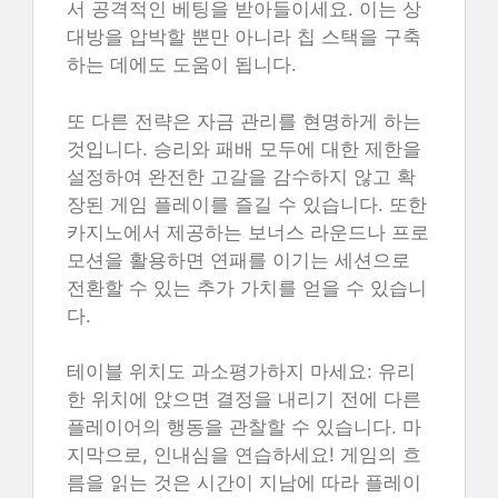
서 공격적인 베팅을 받아들이세요. 이는 상
대방을 압박할 뿐만 아니라 칩 스택을 구축
하는 데에도 도움이 됩니다.
또 다른 전략은 자금 관리를 현명하게 하는
것입니다. 승리와 패배 모두에 대한 제한을
설정하여 완전한 고갈을 감수하지 않고 확
장된 게임 플레이를 즐길 수 있습니다. 또한
카지노에서 제공하는 보너스 라운드나 프로
모션을 활용하면 연패를 이기는 세션으로
전환할 수 있는 추가 가치를 얻을 수 있습니
다.
테이블 위치도 과소평가하지 마세요: 유리
한 위치에 앉으면 결정을 내리기 전에 다른
플레이어의 행동을 관찰할 수 있습니다. 마
지막으로, 인내심을 연습하세요! 게임의 흐
름을 읽는 것은 시간이 지남에 따라 플레이