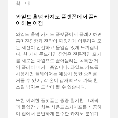
합니다!
와일드 홀덤 카지노 플랫폼에서 플레
이하는 이점
와일드 홀덤 카지노 플랫폼에서 플레이하면
흥미진진함과 전략이 짜릿하게 어우러져 모
든 세션이 신선하고 몰입감 있게 느껴집니
다. 한 가지 두드러진 장점은 전통적인 포커
를 새로운 차원으로 끌어올리는 독특한 게
임 플레이 메커니즘입니다. 와일드 카드를
사용하면 플레이어는 예상치 못한 승리를
거둘 수 있어, 각 손이 잠재력으로 가득 찬
스릴 넘치는 도박이 될 수 있습니다.
또한 이러한 플랫폼은 종종 활기찬 그래픽
과 몰입감 넘치는 사운드스케이프를 제공하
여 집에서 편안하게 분주한 카지노 분위기