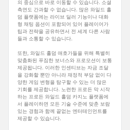
의 중심으로 바로 이동할 수 있습니다. 소셜
측면도 간과할 수 없습니다. 많은 와일드 홀
덤 플랫폼에는 라이브 딜러 기능이나 대화
형 채팅 옵션이 포함되어 있어 플레이어가
팁과 전략을 공유하면서 전 세계 다른 사람
들과 소통할 수 있습니다.
또한, 와일드 홀덤 애호가들을 위해 특별히
맞춤화된 푸짐한 보너스와 프로모션이 보통
제공됩니다. 이러한 인센티브는 자금 조달
을 강화할 뿐만 아니라 재정적 부담 없이 다
양한 게임 변형을 탐구할 수 있는 더 많은
기회를 제공합니다. 노련한 프로든 막 시작
하는 프로든 와일드 홀덤 카지노 플랫폼에
서 플레이하면 모든 기술 수준에 맞춘 보람
있는 경험과 함께 끝없는 엔터테인먼트를
제공할 수 있습니다.