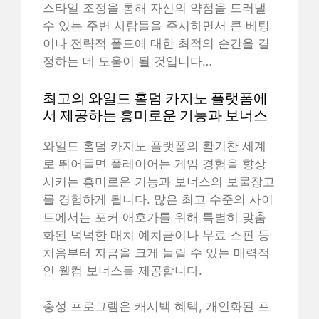
스타일 조정을 통해 자신의 약점을 드러낼
수 있는 주변 사람들을 주시하면서 큰 베팅
이나 전략적 폴드에 대한 최적의 순간을 결
정하는 데 도움이 될 것입니다…
최고의 와일드 홀덤 카지노 플랫폼에
서 제공하는 흥미로운 기능과 보너스
와일드 홀덤 카지노 플랫폼의 활기찬 세계
로 뛰어들면 플레이어는 게임 경험을 향상
시키는 흥미로운 기능과 보너스의 보물창고
를 경험하게 됩니다. 많은 최고 수준의 사이
트에서는 포커 애호가를 위해 특별히 맞춤
화된 넉넉한 매치 예치금이나 무료 스핀 등
처음부터 자금을 크게 늘릴 수 있는 매력적
인 웰컴 보너스를 제공합니다.
충성 프로그램은 캐시백 혜택, 개인화된 프