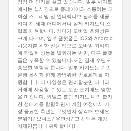
점점 더 인기를 끌고 있습니다. 일부 사이트
에서는 실시간으로 플레이어와 소통하는 고
화질 스트리밍 및 인터랙티브 딜러를 제공
하여 전 세계 어디에서나 실제 카지노의 스
릴을 재현합니다. 게다가 모바일 호환성은
크게 다르며, 일부 플랫폼은 iOS와 Android
사용자를 위한 전용 앱으로 모바일 최적화
에 탁월한 성능을 발휘하는 반면, 다른 플랫
폼은 부족할 수 있습니다.또한 결제 수단도
중요한 역할을 합니다. 일부 카지노는 기존
은행 옵션과 함께 광범위한 암호화폐를 지
원합니다. 이 다양성은 편리함뿐만 아니라
거래에 사용할 수 있는 보안 조치에도 영향
을 미칩니다. 와일드 홀덤 카지노 내의 활기
찬 생태계를 탐험하면서 게임 여정에서 가
장 중요한 측면은 무엇인지 생각해 보세요:
분위기? 보너스? 유연성? 그 선택은 게임
자체만큼이나 짜릿합니다!