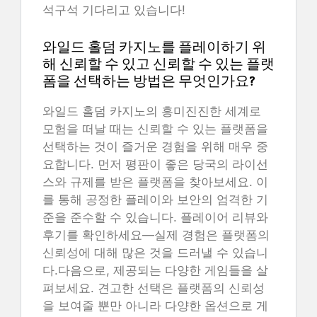
석구석 기다리고 있습니다!
와일드 홀덤 카지노를 플레이하기 위
해 신뢰할 수 있고 신뢰할 수 있는 플랫
폼을 선택하는 방법은 무엇인가요?
와일드 홀덤 카지노의 흥미진진한 세계로
모험을 떠날 때는 신뢰할 수 있는 플랫폼을
선택하는 것이 즐거운 경험을 위해 매우 중
요합니다. 먼저 평판이 좋은 당국의 라이선
스와 규제를 받은 플랫폼을 찾아보세요. 이
를 통해 공정한 플레이와 보안의 엄격한 기
준을 준수할 수 있습니다. 플레이어 리뷰와
후기를 확인하세요—실제 경험은 플랫폼의
신뢰성에 대해 많은 것을 드러낼 수 있습니
다.다음으로, 제공되는 다양한 게임들을 살
펴보세요. 견고한 선택은 플랫폼의 신뢰성
을 보여줄 뿐만 아니라 다양한 옵션으로 게