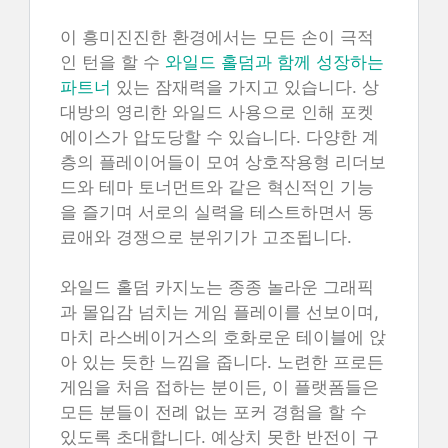
이 흥미진진한 환경에서는 모든 손이 극적
인 턴을 할 수
와일드 홀덤과 함께 성장하는
파트너
있는 잠재력을 가지고 있습니다. 상
대방의 영리한 와일드 사용으로 인해 포켓
에이스가 압도당할 수 있습니다. 다양한 계
층의 플레이어들이 모여 상호작용형 리더보
드와 테마 토너먼트와 같은 혁신적인 기능
을 즐기며 서로의 실력을 테스트하면서 동
료애와 경쟁으로 분위기가 고조됩니다.
와일드 홀덤 카지노는 종종 놀라운 그래픽
과 몰입감 넘치는 게임 플레이를 선보이며,
마치 라스베이거스의 호화로운 테이블에 앉
아 있는 듯한 느낌을 줍니다. 노련한 프로든
게임을 처음 접하는 분이든, 이 플랫폼들은
모든 분들이 전례 없는 포커 경험을 할 수
있도록 초대합니다. 예상치 못한 반전이 구