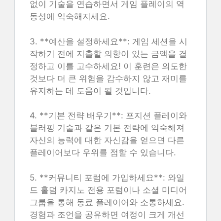
없이 기술을 연습하면서 게임 플레이의 역
동성에 익숙해지세요.
3. **예산을 설정하세요**: 게임 세션을 시
작하기 전에 지출할 의향이 있는 금액을 결
정하고 이를 고수하세요! 이 훈련은 의도한
것보다 더 큰 위험을 감수하지 않고 재미를
유지하는 데 도움이 될 것입니다.
4. **기본 전략 배우기**: 포지션 플레이와
블러핑 기술과 같은 기본 전략에 익숙해져
자신의 능력에 대한 자신감을 얻으면 다른
플레이어보다 우위를 점할 수 있습니다.
5. **커뮤니티 포럼에 가입하세요**: 와일
드 홀덤 카지노 전용 포럼이나 소셜 미디어
그룹을 통해 동료 플레이어와 소통하세요.
경험과 조언을 공유하면 여정이 크게 개선