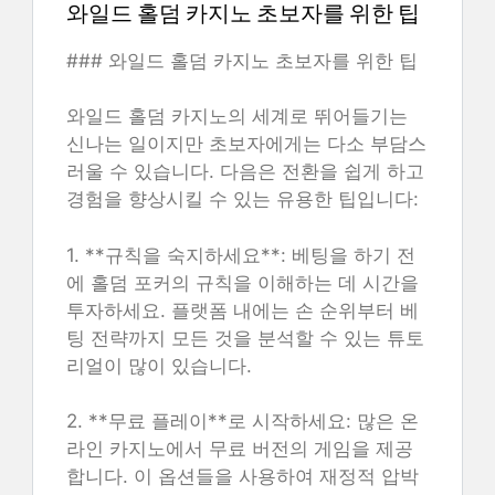
와일드 홀덤 카지노 초보자를 위한 팁
### 와일드 홀덤 카지노 초보자를 위한 팁
와일드 홀덤 카지노의 세계로 뛰어들기는
신나는 일이지만 초보자에게는 다소 부담스
러울 수 있습니다. 다음은 전환을 쉽게 하고
경험을 향상시킬 수 있는 유용한 팁입니다:
1. **규칙을 숙지하세요**: 베팅을 하기 전
에 홀덤 포커의 규칙을 이해하는 데 시간을
투자하세요. 플랫폼 내에는 손 순위부터 베
팅 전략까지 모든 것을 분석할 수 있는 튜토
리얼이 많이 있습니다.
2. **무료 플레이**로 시작하세요: 많은 온
라인 카지노에서 무료 버전의 게임을 제공
합니다. 이 옵션들을 사용하여 재정적 압박