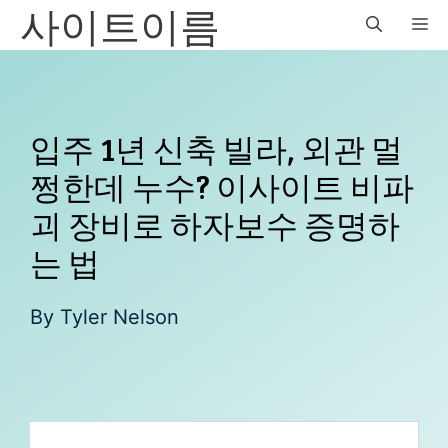
사이트이름
Skip
M
to
content
입주 1년 신축 빌라, 외관 멀
쩡한데 누수? 이사이트 비파
괴 장비로 하자보수 증명하
는 법
By
Tyler Nelson