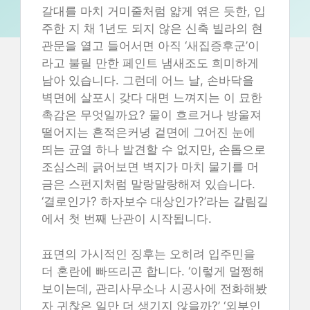
갈대를 마치 거미줄처럼 얇게 엮은 듯한, 입
주한 지 채 1년도 되지 않은 신축 빌라의 현
관문을 열고 들어서면 아직 ‘새집증후군’이
라고 불릴 만한 페인트 냄새조도 희미하게
남아 있습니다. 그런데 어느 날, 손바닥을
벽면에 살포시 갖다 대면 느껴지는 이 묘한
촉감은 무엇일까요? 물이 흐르거나 방울져
떨어지는 흔적은커녕 겉면에 그어진 눈에
띄는 균열 하나 발견할 수 없지만, 손톱으로
조심스레 긁어보면 벽지가 마치 물기를 머
금은 스펀지처럼 말랑말랑해져 있습니다.
‘결로인가? 하자보수 대상인가?’라는 갈림길
에서 첫 번째 난관이 시작됩니다.
표면의 가시적인 징후는 오히려 입주민을
더 혼란에 빠뜨리곤 합니다. ‘이렇게 멀쩡해
보이는데, 관리사무소나 시공사에 전화해봤
자 귀찮은 일만 더 생기지 않을까?’ ‘외부인