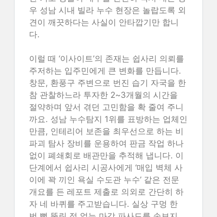
우 성남 시내 빌라 누수 현장은 놀랍도록 외
견이 깨끗하다는 사실이 안타깝기만 합니
다.
이럴 때 ‘이사이트’의 존재는 쉽사리 의뢰를
주저하는 입주민에게 큰 변화를 만듭니다.
창문, 환풍구 주변으로 번진 습기 자국을 한
참 관찰하느라 투자한 2~3개월의 시간을
절약하며 앞서 겪던 고민함을 확 줄여 주니
까요. 성남 누수탐지 1위를 표방하는 업체인
만큼, 인테리어 보존을 최우선으로 하는 비
파괴 탐사 장비를 운용하여 판금 작업 하나
없이 폐쇄회로 배관만을 추적해 냅니다. 이
단계에서 쉽사리 시공사에게 ‘매입 벽체 사
이에 꽉 끼인 욕실 수도관 누수’ 같은 전문
개요를 든 레포트 제출로 의외로 간단히 하
자 네 바퀴를 주고받습니다. 실상 구멍 한
번 뻥 뚫린 적 없는 마감 파사드를 손보지