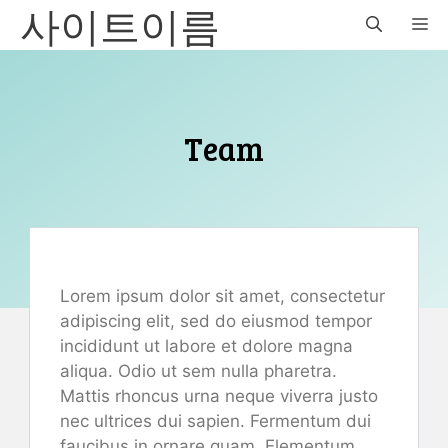
사이트이름
Skip
M
to
content
Team
Lorem ipsum dolor sit amet, consectetur
adipiscing elit, sed do eiusmod tempor
incididunt ut labore et dolore magna
aliqua. Odio ut sem nulla pharetra.
Mattis rhoncus urna neque viverra justo
nec ultrices dui sapien. Fermentum dui
faucibus in ornare quam. Elementum